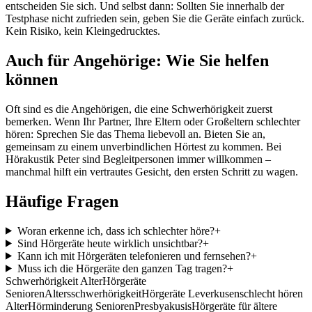
entscheiden Sie sich. Und selbst dann: Sollten Sie innerhalb der
Testphase nicht zufrieden sein, geben Sie die Geräte einfach zurück.
Kein Risiko, kein Kleingedrucktes.
Auch für Angehörige: Wie Sie helfen
können
Oft sind es die Angehörigen, die eine Schwerhörigkeit zuerst
bemerken. Wenn Ihr Partner, Ihre Eltern oder Großeltern schlechter
hören: Sprechen Sie das Thema liebevoll an. Bieten Sie an,
gemeinsam zu einem unverbindlichen Hörtest zu kommen. Bei
Hörakustik Peter sind Begleitpersonen immer willkommen –
manchmal hilft ein vertrautes Gesicht, den ersten Schritt zu wagen.
Häufige Fragen
Woran erkenne ich, dass ich schlechter höre?
+
Sind Hörgeräte heute wirklich unsichtbar?
+
Kann ich mit Hörgeräten telefonieren und fernsehen?
+
Muss ich die Hörgeräte den ganzen Tag tragen?
+
Schwerhörigkeit Alter
Hörgeräte
Senioren
Altersschwerhörigkeit
Hörgeräte Leverkusen
schlecht hören
Alter
Hörminderung Senioren
Presbyakusis
Hörgeräte für ältere