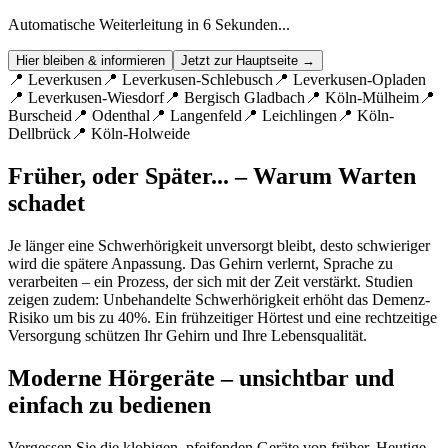
Automatische Weiterleitung in
5
Sekunden
...
Hier bleiben & informieren
Jetzt zur Hauptseite →
📍
Leverkusen
📍
Leverkusen-Schlebusch
📍
Leverkusen-Opladen
📍
Leverkusen-Wiesdorf
📍
Bergisch Gladbach
📍
Köln-Mülheim
📍
Burscheid
📍
Odenthal
📍
Langenfeld
📍
Leichlingen
📍
Köln-
Dellbrück
📍
Köln-Holweide
Früher, oder Später... – Warum Warten
schadet
Je länger eine Schwerhörigkeit unversorgt bleibt, desto schwieriger
wird die spätere Anpassung. Das Gehirn verlernt, Sprache zu
verarbeiten – ein Prozess, der sich mit der Zeit verstärkt. Studien
zeigen zudem: Unbehandelte Schwerhörigkeit erhöht das Demenz-
Risiko um bis zu 40%. Ein frühzeitiger Hörtest und eine rechtzeitige
Versorgung schützen Ihr Gehirn und Ihre Lebensqualität.
Moderne Hörgeräte – unsichtbar und
einfach zu bedienen
Vergessen Sie die klobigen, pfeifenden Geräte von früher. Heutige