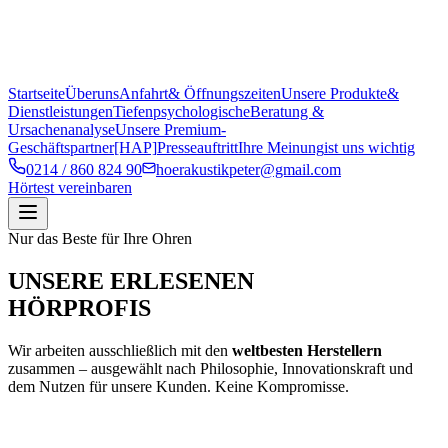
Startseite
Über
uns
Anfahrt
& Öffnungszeiten
Unsere Produkte
&
Dienstleistungen
Tiefenpsychologische
Beratung &
Ursachenanalyse
Unsere Premium-
Geschäftspartner
[HAP]
Presseauftritt
Ihre Meinung
ist uns wichtig
0214 / 860 824 90
hoerakustikpeter@gmail.com
Hörtest vereinbaren
Nur das Beste für Ihre Ohren
UNSERE ERLESENEN
HÖRPROFIS
Wir arbeiten ausschließlich mit den
weltbesten Herstellern
zusammen – ausgewählt nach Philosophie, Innovationskraft und
dem Nutzen für unsere Kunden. Keine Kompromisse.